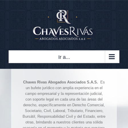
Saltar
al
contenido
Ir a...
Chaves Rivas Abogados Asociados S.A.S.
Es
un bufete jurídico con amplia experiencia en el
campo empresarial y la representación judicial,
con soporte legal en cada una de las áreas del
derecho, específicamente en Derecho Comercial,
Societario, Civil, Laboral, Tributario, Financiero,
Bursátil, Responsabilidad Civil y del Estado, entre
otras, brindando a nuestros clientes una sólida
asesoría en el momento y la materia que requiera.